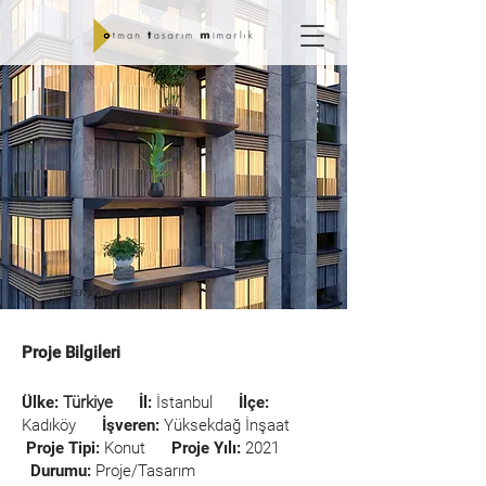
SEBEN 1 APARTMANI
Proje Bilgileri
Ülke:
Türkiye
İl:
İstanbul
İlçe:
Kadıköy
İşveren:
Yüksekdağ İnşaat
Proje Tipi:
Konut
Proje Yılı:
2021
Durumu:
Proje/Tasarım