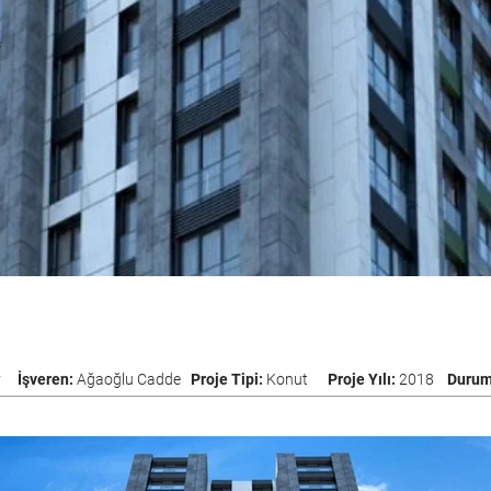
y
İşveren:
Ağaoğlu Cadde
Proje Tipi:
Konut
Proje Yılı:
2018
Duru