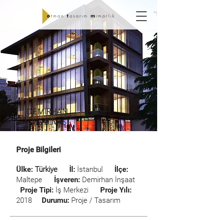
DEMİRHAN
OFİS BİNASI
Proje Bilgileri
Ülke:
Türkiye
İl:
İstanbul
İlçe:
Maltepe
İşveren:
Demirhan İnşaat
Proje Tipi:
İş Merkezi
Proje Yılı:
2018
Durumu:
Proje / Tasarım