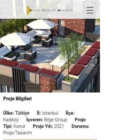
CADDEBOSTAN DURAK
APARTMANI
Proje Bilgileri
Ülke:
Türkiye
İl:
İstanbul
İlçe:
Kadıköy
İşveren:
Bilge Group
Proje
Tipi:
Konut
Proje Yılı:
2021
Durumu:
Proje/Tasarım