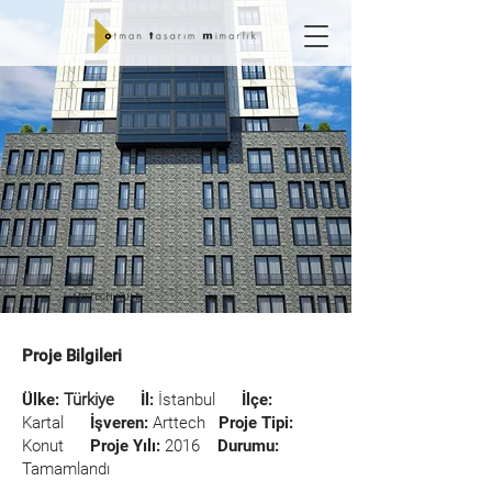
ARTTECH KULE
Proje Bilgileri
Ülke:
Türkiye
İl:
İstanbul
İlçe:
Kartal
İşveren:
Arttech
Proje Tipi:
Konut
Proje Yılı:
2016
Durumu:
Tamamlandı