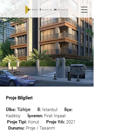
OTM & FIRAT
CONSTRUCTION
Proje Bilgileri
Ülke:
Türkiye
İl:
İstanbul
İlçe:
Kadıköy
İşveren:
Fırat İnşaat
Proje Tipi:
Konut
Proje Yılı:
2021
Durumu:
Proje / Tasarım