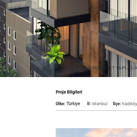
OTM & SEGMENT YAPI AS 
Proje Bilgileri
Ülke:
Türkiye
İl:
İstanbul
İlçe:
Kadıkö