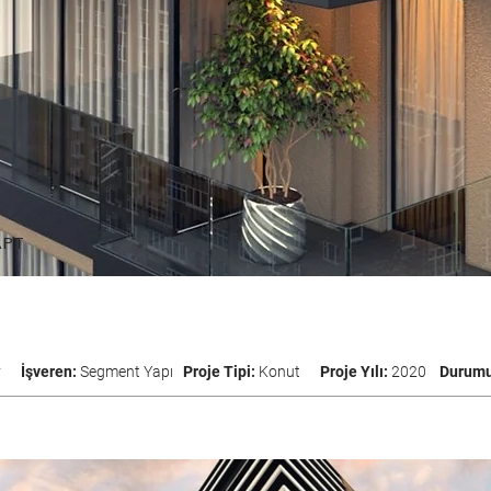
APT
y
İşveren:
Segment Yapı
Proje Tipi:
Konut
Proje Yılı:
2020
Durum