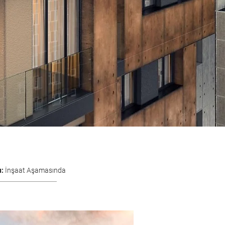
u:
İnşaat Aşamasında